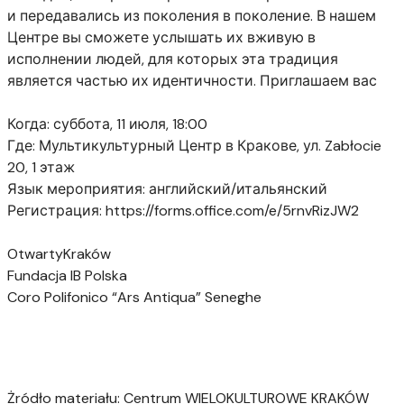
и передавались из поколения в поколение. В нашем
Центре вы сможете услышать их вживую в
исполнении людей, для которых эта традиция
является частью их идентичности. Приглашаем вас
⠀
Когда: суббота, 11 июля, 18:00
Где: Мультикультурный Центр в Кракове, ул. Zabłocie
20, 1 этаж
Язык мероприятия: английский/итальянский
Регистрация: https://forms.office.com/e/5rnvRizJW2
⠀
OtwartyKraków
Fundacja IB Polska
Coro Polifonico “Ars Antiqua” Seneghe
Żródło materiału: Centrum WIELOKULTUROWE KRAKÓW