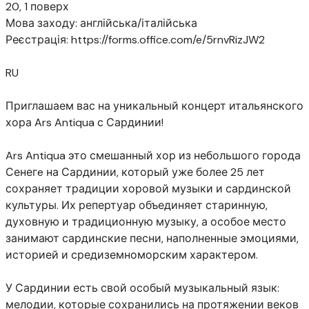
20, 1 поверх
Мова заходу: англійська/італійська
Реєстрація: https://forms.office.com/e/5rnvRizJW2
⠀
RU
⠀
Приглашаем вас на уникальный концерт итальянского
хора Ars Antiqua с Сардинии!
⠀
Ars Antiqua это смешанный хор из небольшого города
Сенегe на Сардинии, который уже более 25 лет
сохраняет традиции хоровой музыки и сардинской
культуры. Их репертуар объединяет старинную,
духовную и традиционную музыку, а особое место
занимают сардинские песни, наполненные эмоциями,
историей и средиземноморским характером.
⠀
У Сардинии есть свой особый музыкальный язык:
мелодии, которые сохранились на протяжении веков