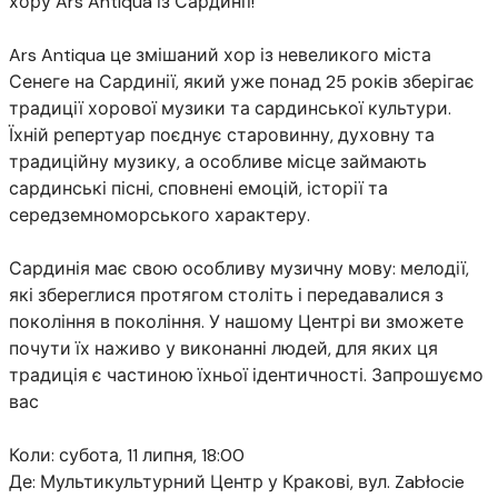
хору Ars Antiqua із Сардинії!
⠀
Ars Antiqua це змішаний хор із невеликого міста
Сенегe на Сардинії, який уже понад 25 років зберігає
традиції хорової музики та сардинської культури.
Їхній репертуар поєднує старовинну, духовну та
традиційну музику, а особливе місце займають
сардинські пісні, сповнені емоцій, історії та
середземноморського характеру.
⠀
Сардинія має свою особливу музичну мову: мелодії,
які збереглися протягом століть і передавалися з
покоління в покоління. У нашому Центрі ви зможете
почути їх наживо у виконанні людей, для яких ця
традиція є частиною їхньої ідентичності. Запрошуємо
вас
⠀
Коли: субота, 11 липня, 18:00
Де: Мультикультурний Центр у Кракові, вул. Zabłocie