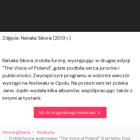
Zdjęcie: Natalia Sikora (2013 r.)
Natalia Sikora zrobiła furorę, występując w drugiej edycji
"The Voice of Poland", gdzie podbiła serca jurorów i
publiczności. Zwyciężczyni programu w sobotni wieczór
wystąpi na festiwalu w Opolu. Na przestrzeni lat polska
Janis Joplin wydała kilka albumów, współpracując także z
innymi artystami.
Idź do oryginalnego materiału
Strona główna
Konkursy
Zrobiła furorę, wygrywając "The Voice of Poland" 13 lat temu. Dziś