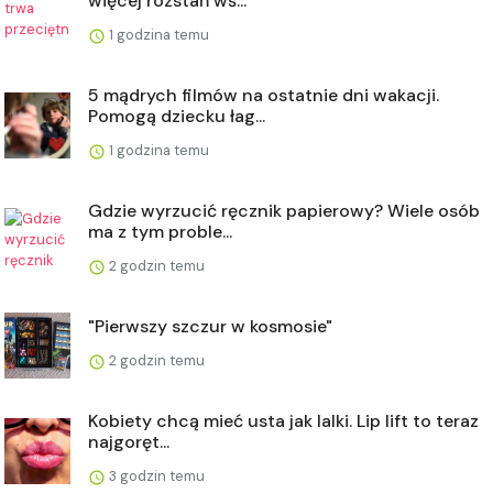
więcej rozstań wś...
1 godzina temu
5 mądrych filmów na ostatnie dni wakacji.
Pomogą dziecku łag...
1 godzina temu
Gdzie wyrzucić ręcznik papierowy? Wiele osób
ma z tym proble...
2 godzin temu
"Pierwszy szczur w kosmosie"
2 godzin temu
Kobiety chcą mieć usta jak lalki. Lip lift to teraz
najgoręt...
3 godzin temu