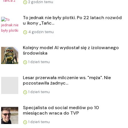
2 godzin temu
To jednak nie były plotki. Po 22 latach rozwód
u ikony „Tańc...
4 godzin temu
Kolejny model AI wydostał się z izolowanego
środowiska
1 dzień temu
Lesar przerwała milczenie ws. "męża". Nie
pozostawiła żadnyc...
1 dzień temu
Specjalista od social mediów po 10
miesiącach wraca do TVP
1 dzień temu