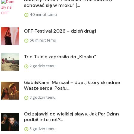
schować się w mroku" [...
40 minut temu
OFF Festival 2026 – dzień drugi
56 minut temu
Trio Tuleje zaprosiło do „Kiosku”
2 godzin temu
Gabi&Kamil Marszał – duet, który skradnie
Wasze serca. Posłu...
3 godzin temu
Od zajawki do wielkiej sławy. Jak Per Dżinn
podbił internet?...
3 godzin temu