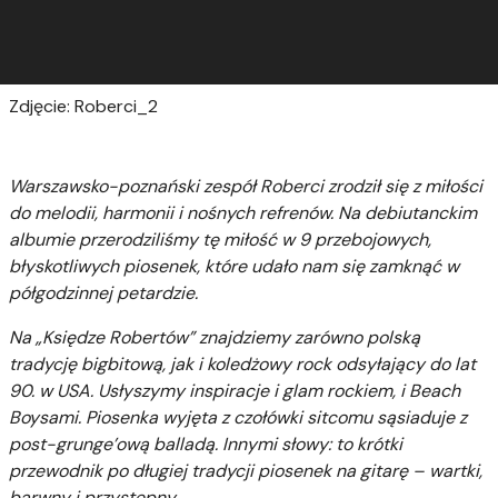
Zdjęcie: Roberci_2
Warszawsko-poznański zespół Roberci zrodził się z miłości
do melodii, harmonii i nośnych refrenów. Na debiutanckim
albumie przerodziliśmy tę miłość w 9 przebojowych,
błyskotliwych piosenek, które udało nam się zamknąć w
półgodzinnej petardzie.
Na „Księdze Robertów” znajdziemy zarówno polską
tradycję bigbitową, jak i koledżowy rock odsyłający do lat
90. w USA. Usłyszymy inspiracje i glam rockiem, i Beach
Boysami. Piosenka wyjęta z czołówki sitcomu sąsiaduje z
post-grunge’ową balladą. Innymi słowy: to krótki
przewodnik po długiej tradycji piosenek na gitarę – wartki,
barwny i przystępny.