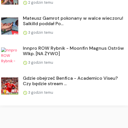
2 godzin temu
Mateusz Gamrot pokonany w walce wieczoru!
Salkilld poddał Po...
3 godzin temu
Innpro ROW Rybnik - Moonfin Magnus Ostrów
Wlkp. [NA ŻYWO]
3 godzin temu
Gdzie obejrzeć Benfica - Academico Viseu?
Czy będzie stream ...
3 godzin temu