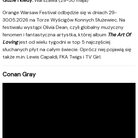
Gdzie i kiedy:
Warszawa (29-30 maja)
Orange Warsaw Festival odbędzie się w dniach 29-
30.05.2026 na Torze Wyścigów Konnych Służewiec. Na
festiwalu wystąpi Olivia Dean, czyli globalny muzyczny
fenomen i fantastyczna artystka, której album
The Art Of
Loving
jest od wielu tygodni w top 5 najczęściej
słuchanych płyt na całym świecie. Oprócz niej pojawią się
także m.in. Lewis Capaldi, FKA Twigs i TV Girl.
Conan Gray