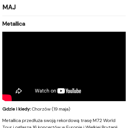
MAJ
Metallica
Gdzie i kiedy:
Chorzów (19 maja)
Metallica przedłuża swoją rekordową trasę M72 World
Tour i ogłasza 16 koncertów w Europie i Wielkiej Brytanii,