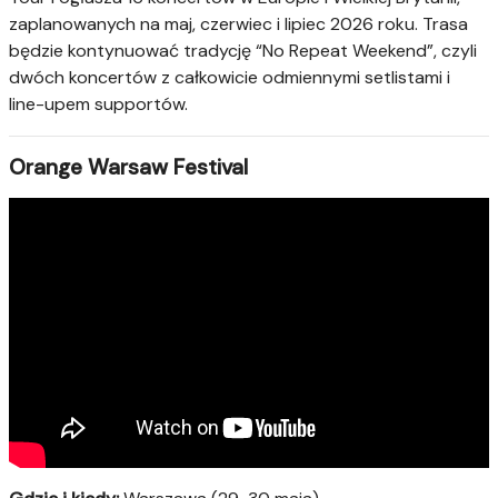
zaplanowanych na maj, czerwiec i lipiec 2026 roku. Trasa
będzie kontynuować tradycję “No Repeat Weekend”, czyli
dwóch koncertów z całkowicie odmiennymi setlistami i
line-upem supportów.
Orange Warsaw Festival