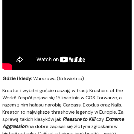
Gdzie i kiedy:
Warszawa (15 kwietnia)
Kreator i wybitni goście ruszają w trasę Krushers of the
World! Zespół pojawi się 15 kwietnia w COS Torwarze, a
razem z nim hałasu narobią Carcass, Exodus oraz Nails.
Kreator to największe thrashowe legendy w Europie. Za
sprawą takich klasyków jak
Pleasure to Kill
czy
Extreme
Aggression
na dobre zapisali się złotymi zgłoskami w
historii gatunku. Dziś są już nieco inną bestią – wciąż