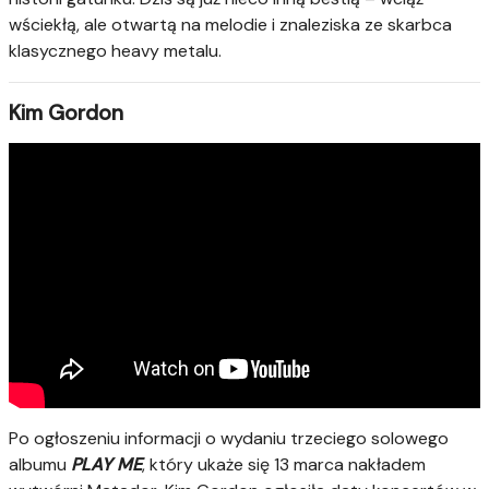
wściekłą, ale otwartą na melodie i znaleziska ze skarbca
klasycznego heavy metalu.
Kim Gordon
Po ogłoszeniu informacji o wydaniu trzeciego solowego
albumu
PLAY ME
, który ukaże się 13 marca nakładem