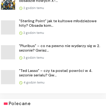
obsadzie nowych X-...
2 godzin temu
"Sterling Point" jak te kultowe młodzieżowe
hity? Obsada kom...
2 godzin temu
"Pluribus" – co na pewno nie wydarzy się w 2.
sezonie? Gwiaz...
3 godzin temu
"Ted Lasso" – czy ta postać powróci w 4.
sezonie serialu? Gw...
4 godzin temu
Polecane