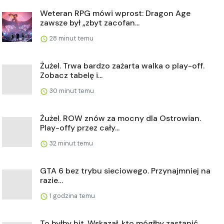
Weteran RPG mówi wprost: Dragon Age
zawsze był „zbyt zacofan...
28 minut temu
Żużel. Trwa bardzo zażarta walka o play-off.
Zobacz tabelę i...
30 minut temu
Żużel. ROW znów za mocny dla Ostrowian.
Play-offy przez cały...
32 minut temu
GTA 6 bez trybu sieciowego. Przynajmniej na
razie…
1 godzina temu
To byłby hit. Wskazał, kto mógłby zastąpić