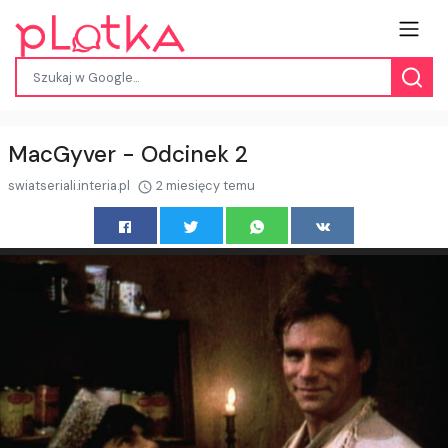
MacGyver - Odcinek 2
swiatseriali.interia.pl
2 miesięcy temu