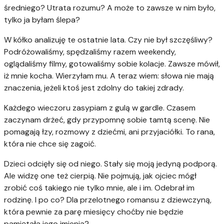
średniego? Utrata rozumu? A może to zawsze w nim było,
tylko ja byłam ślepa?
W kółko analizuję te ostatnie lata. Czy nie był szczęśliwy?
Podróżowaliśmy, spędzaliśmy razem weekendy,
oglądaliśmy filmy, gotowaliśmy sobie kolacje. Zawsze mówił,
iż mnie kocha. Wierzyłam mu. A teraz wiem: słowa nie mają
znaczenia, jeżeli ktoś jest zdolny do takiej zdrady.
Każdego wieczoru zasypiam z gulą w gardle. Czasem
zaczynam drżeć, gdy przypomnę sobie tamtą scenę. Nie
pomagają łzy, rozmowy z dziećmi, ani przyjaciółki. To rana,
która nie chce się zagoić.
Dzieci odcięły się od niego. Stały się moją jedyną podporą.
Ale widzę one też cierpią. Nie pojmują, jak ojciec mógł
zrobić coś takiego nie tylko mnie, ale i im. Odebrał im
rodzinę. I po co? Dla przelotnego romansu z dziewczyną,
która pewnie za parę miesięcy choćby nie będzie
pamiętała jego imienia?