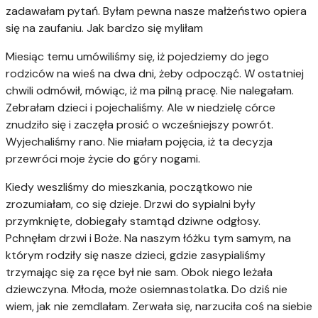
zadawałam pytań. Byłam pewna nasze małżeństwo opiera
się na zaufaniu. Jak bardzo się myliłam
Miesiąc temu umówiliśmy się, iż pojedziemy do jego
rodziców na wieś na dwa dni, żeby odpocząć. W ostatniej
chwili odmówił, mówiąc, iż ma pilną pracę. Nie nalegałam.
Zebrałam dzieci i pojechaliśmy. Ale w niedzielę córce
znudziło się i zaczęła prosić o wcześniejszy powrót.
Wyjechaliśmy rano. Nie miałam pojęcia, iż ta decyzja
przewróci moje życie do góry nogami.
Kiedy weszliśmy do mieszkania, początkowo nie
zrozumiałam, co się dzieje. Drzwi do sypialni były
przymknięte, dobiegały stamtąd dziwne odgłosy.
Pchnęłam drzwi i Boże. Na naszym łóżku tym samym, na
którym rodziły się nasze dzieci, gdzie zasypialiśmy
trzymając się za ręce był nie sam. Obok niego leżała
dziewczyna. Młoda, może osiemnastolatka. Do dziś nie
wiem, jak nie zemdlałam. Zerwała się, narzuciła coś na siebie