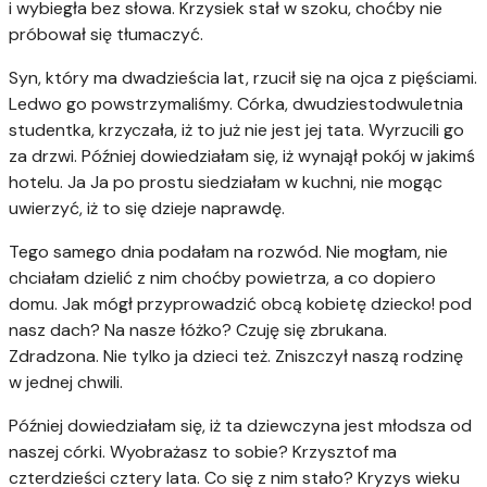
i wybiegła bez słowa. Krzysiek stał w szoku, choćby nie
próbował się tłumaczyć.
Syn, który ma dwadzieścia lat, rzucił się na ojca z pięściami.
Ledwo go powstrzymaliśmy. Córka, dwudziestodwuletnia
studentka, krzyczała, iż to już nie jest jej tata. Wyrzucili go
za drzwi. Później dowiedziałam się, iż wynajął pokój w jakimś
hotelu. Ja Ja po prostu siedziałam w kuchni, nie mogąc
uwierzyć, iż to się dzieje naprawdę.
Tego samego dnia podałam na rozwód. Nie mogłam, nie
chciałam dzielić z nim choćby powietrza, a co dopiero
domu. Jak mógł przyprowadzić obcą kobietę dziecko! pod
nasz dach? Na nasze łóżko? Czuję się zbrukana.
Zdradzona. Nie tylko ja dzieci też. Zniszczył naszą rodzinę
w jednej chwili.
Później dowiedziałam się, iż ta dziewczyna jest młodsza od
naszej córki. Wyobrażasz to sobie? Krzysztof ma
czterdzieści cztery lata. Co się z nim stało? Kryzys wieku