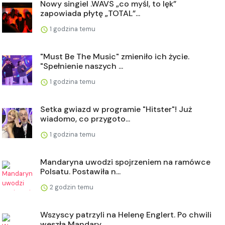
Nowy singiel .WAVS „co myśl, to lęk”
zapowiada płytę „TOTAL”...
1 godzina temu
"Must Be The Music" zmieniło ich życie.
"Spełnienie naszych ...
1 godzina temu
Setka gwiazd w programie "Hitster"! Już
wiadomo, co przygoto...
1 godzina temu
Mandaryna uwodzi spojrzeniem na ramówce
Polsatu. Postawiła n...
2 godzin temu
Wszyscy patrzyli na Helenę Englert. Po chwili
weszła Mandary...