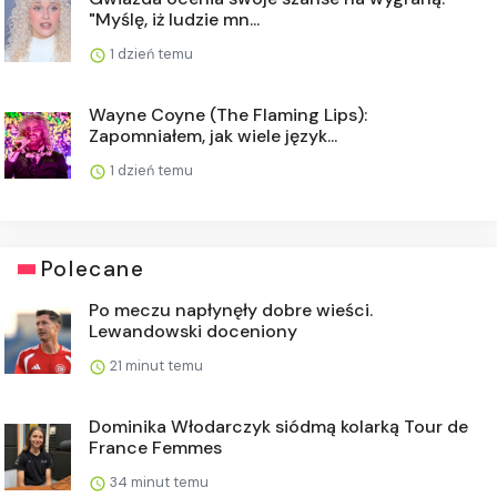
"Myślę, iż ludzie mn...
1 dzień temu
Wayne Coyne (The Flaming Lips):
Zapomniałem, jak wiele język...
1 dzień temu
Polecane
Po meczu napłynęły dobre wieści.
Lewandowski doceniony
21 minut temu
Dominika Włodarczyk siódmą kolarką Tour de
France Femmes
34 minut temu