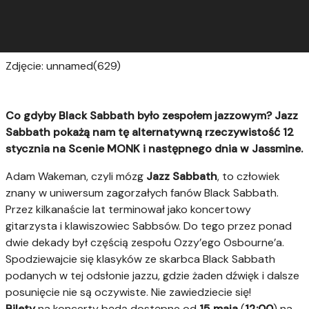
Zdjęcie: unnamed(629)
Co gdyby Black Sabbath było zespołem jazzowym? Jazz
Sabbath pokażą nam tę alternatywną rzeczywistość 12
stycznia na Scenie MONK i następnego dnia w Jassmine.
Adam Wakeman, czyli mózg
Jazz Sabbath
, to człowiek
znany w uniwersum zagorzałych fanów Black Sabbath.
Przez kilkanaście lat terminował jako koncertowy
gitarzysta i klawiszowiec Sabbsów. Do tego przez ponad
dwie dekady był częścią zespołu Ozzy’ego Osbourne’a.
Spodziewajcie się klasyków ze skarbca Black Sabbath
podanych w tej odsłonie jazzu, gdzie żaden dźwięk i dalsze
posunięcie nie są oczywiste. Nie zawiedziecie się!
Bilety
na koncerty będą dostępne od
15 maja
(
12:00
) na