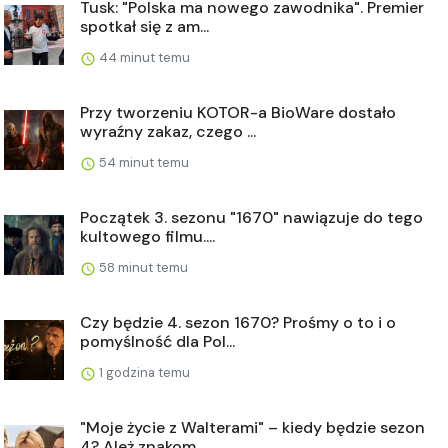
Tusk: "Polska ma nowego zawodnika". Premier
spotkał się z am...
44 minut temu
Przy tworzeniu KOTOR-a BioWare dostało
wyraźny zakaz, czego ...
54 minut temu
Początek 3. sezonu "1670" nawiązuje do tego
kultowego filmu....
58 minut temu
Czy będzie 4. sezon 1670? Prośmy o to i o
pomyślność dla Pol...
1 godzina temu
"Moje życie z Walterami" – kiedy będzie sezon
4? Ależ znakom...