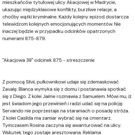
mieszkańców tytułowej ulicy Akacjowej w Madrycie,
ukazując międzyklasowe konflikty, burzliwe relacje, a
choćby wątki kryminalne. Każdy kolejny epizod dostarcza
telewidzom kolejnych emocjonujących momentów. Nie
inaczej będzie w przypadku odcinków opatrzonych
numerami 875-879.
"Akacjowa 38" odcinek 875 - streszczenie
Z pomocą Silvii, pułkownikowi udaje się zdemaskować
Zavalę. Blanca wymyka się z domu i postanawia spotkać
się z Diego. Z kolei Jaime rozmawia z Samuelem. Mówi mu, iż
jest świadom jego przewinień i radzi udać się na policję.
Servando nie poprzestaje na staraniach o posadę stróża.
Z kolei Casilda ma zamiar wybrać się na cmentarz.
Tymczasem Rosina zaczyna się awanturować na ulicy.
Wskutek tego zostaje aresztowana. Reklama