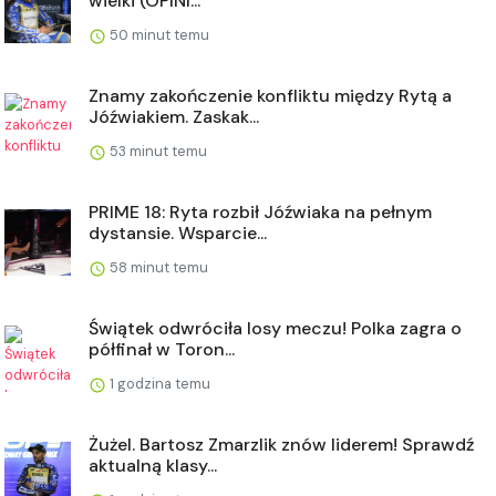
wielki (OPINI...
50 minut temu
Znamy zakończenie konfliktu między Rytą a
Jóźwiakiem. Zaskak...
53 minut temu
PRIME 18: Ryta rozbił Jóźwiaka na pełnym
dystansie. Wsparcie...
58 minut temu
Świątek odwróciła losy meczu! Polka zagra o
półfinał w Toron...
1 godzina temu
Żużel. Bartosz Zmarzlik znów liderem! Sprawdź
aktualną klasy...