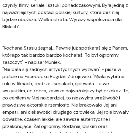
czyniły filmy, seriale i sztuki ponadczasowymi. Była jedną z
najważniejszych postaci polskiej kultury, która bez niej
będzie uboższa. Wielka strata. Wyrazy współczucia dla
Bliskich".
"Kochana Stasiu żegnaj... Pewnie już spotkałaś się z Panem,
którego tak bardzo bardzo kochałaś. To był ogromny
zaszczyt" - napisał Muniek.
"Nie bała się żadnych artystycznych wyzwań" - pisze w
poście na Facebooku Bogdan Zdrojewski. "Miała wybitne
role w filmach, teatrze i serialach, śpiewała - a we
wszystkim, co robiła, zawsze najważniejszy był przekaz. To,
co ceniłem w Niej najbardziej, to niezwykła wrażliwość i
prawdziwe aktorskie rzemiosło. Nie brakowało Jej ani
empatii, ani ciekawości drugiego człowieka. Jej role bywały
odważne, czasem lekkie, ale zawsze autentyczne i
przekonujące. Żal ogromny. Rodzinie, bliskim oraz