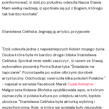
poinformować, iż dziś po południu odeszła Nasza Stasia.
Mam wielką nadzieję, iż spotkała się już z Bogiem, którego
tak bardzo kochała".
Stanisława Celińska: żegnają ją artyści, przyjaciele
"Dziś odeszła jedna z najważniejszych Kobiet mojego życia .
Osoba która była mi bardzo droga i bliska Stanisława
Celińska. Spotkał mnie wielki zaszczyt , iż razem ze Stasią
wykonałem piosenkę Piotra Bukartyka "Śniadanie na
tapczanie". Pozostawiła po sobie olbrzymi dorobek
artystyczny. Odchodząc osierociła kilka pokoleń Polaków "
- napisał w serwisie Facebook Marek
Dyjak.Reklama
Małgorzata Kidawa-Błońska opublikowała wpis, w którym
zaznaczyła, iż polska kultura po odejściu aktorki, będzie
uboższa: "Stanisława Celińska była aktorką wybitną i
wszechstronną. Role, w które się wcielała były niezwykłe,