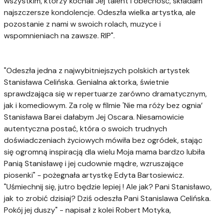
wszystkim, którzy kochali Jej talent i obecność, składam
najszczersze kondolencje. Odeszła wielka artystka, ale
pozostanie z nami w swoich rolach, muzyce i
wspomnieniach na zawsze. RIP".
"Odeszła jedna z najwybitniejszych polskich artystek
Stanisława Celińska. Genialna aktorka, świetnie
sprawdzająca się w repertuarze zarówno dramatycznym,
jak i komediowym. Za rolę w filmie 'Nie ma róży bez ognia’
Stanisława Barei dałabym Jej Oscara. Niesamowicie
autentyczna postać, która o swoich trudnych
doświadczeniach życiowych mówiła bez ogródek, stając
się ogromną inspiracją dla wielu Moja mama bardzo lubiła
Panią Stanisławę i jej cudownie mądre, wzruszające
piosenki" - pożegnała artystkę Edyta Bartosiewicz.
"Uśmiechnij się, jutro będzie lepiej ! Ale jak? Pani Stanisławo,
jak to zrobić dzisiaj? Dziś odeszła Pani Stanislawa Celińska.
Pokój jej duszy" - napisał z kolei Robert Motyka,