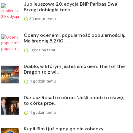
Jubileuszowa 20. edycja BNP Paribas Dwa
Brzegi dobiegła końc...
30 minut temu
Oceny ocenami, popularność popularnością.
Ma średnią 5,2/10 ...
1 godzina temu
Diablo, w którym jesteś smokiem. The I of the
Dragon to z wi...
4 godzin temu
Dariusz Rosati o córce. "Jeśli chodzi o sławę,
to córka prze...
4 godzin temu
Kupił film i już nigdy go nie zobaczy.