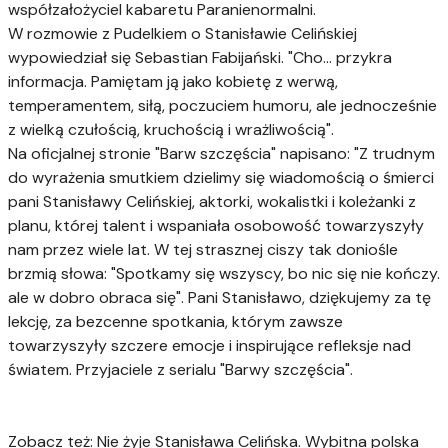
współzałożyciel kabaretu Paranienormalni.
W rozmowie z Pudelkiem o Stanisławie Celińskiej
wypowiedział się Sebastian Fabijański. "Cho... przykra
informacja. Pamiętam ją jako kobietę z werwą,
temperamentem, siłą, poczuciem humoru, ale jednocześnie
z wielką czułością, kruchością i wrażliwością".
Na oficjalnej stronie "Barw szczęścia" napisano: "Z trudnym
do wyrażenia smutkiem dzielimy się wiadomością o śmierci
pani Stanisławy Celińskiej, aktorki, wokalistki i koleżanki z
planu, której talent i wspaniała osobowość towarzyszyły
nam przez wiele lat. W tej strasznej ciszy tak doniośle
brzmią słowa: "Spotkamy się wszyscy, bo nic się nie kończy.
ale w dobro obraca się". Pani Stanisławo, dziękujemy za tę
lekcję, za bezcenne spotkania, którym zawsze
towarzyszyły szczere emocje i inspirujące refleksje nad
światem. Przyjaciele z serialu "Barwy szczęścia".
Zobacz też: Nie żyje Stanisława Celińska. Wybitna polska