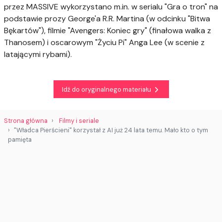
przez MASSIVE wykorzystano m.in. w serialu "Gra o tron" na
podstawie prozy George'a R.R. Martina (w odcinku "Bitwa
Bękartów"), filmie "Avengers: Koniec gry" (finałowa walka z
Thanosem) i oscarowym "Życiu Pi" Anga Lee (w scenie z
latającymi rybami).
Idź do oryginalnego materiału
Strona główna
Filmy i seriale
"Władca Pierścieni" korzystał z AI już 24 lata temu. Mało kto o tym
pamięta