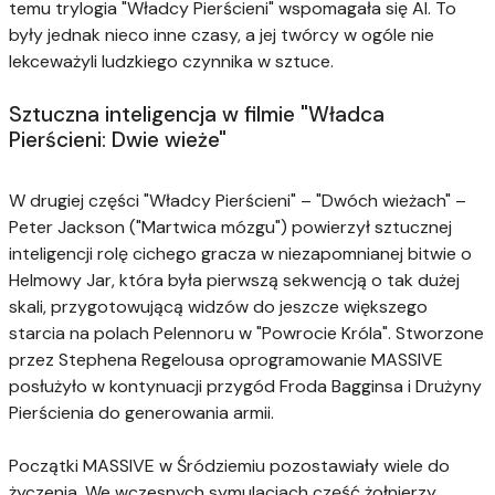
temu trylogia "Władcy Pierścieni" wspomagała się AI. To
były jednak nieco inne czasy, a jej twórcy w ogóle nie
lekceważyli ludzkiego czynnika w sztuce.
Sztuczna inteligencja w filmie "Władca
Pierścieni: Dwie wieże"
W drugiej części "Władcy Pierścieni" – "Dwóch wieżach" –
Peter Jackson ("Martwica mózgu") powierzył sztucznej
inteligencji rolę cichego gracza w niezapomnianej bitwie o
Helmowy Jar, która była pierwszą sekwencją o tak dużej
skali, przygotowującą widzów do jeszcze większego
starcia na polach Pelennoru w "Powrocie Króla". Stworzone
przez Stephena Regelousa oprogramowanie MASSIVE
posłużyło w kontynuacji przygód Froda Bagginsa i Drużyny
Pierścienia do generowania armii.
Początki MASSIVE w Śródziemiu pozostawiały wiele do
życzenia. We wczesnych symulacjach część żołnierzy