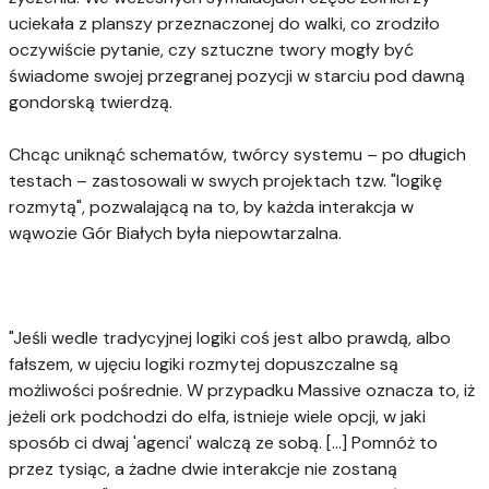
uciekała z planszy przeznaczonej do walki, co zrodziło
oczywiście pytanie, czy sztuczne twory mogły być
świadome swojej przegranej pozycji w starciu pod dawną
gondorską twierdzą.
Chcąc uniknąć schematów, twórcy systemu – po długich
testach – zastosowali w swych projektach tzw. "logikę
rozmytą", pozwalającą na to, by każda interakcja w
wąwozie Gór Białych była niepowtarzalna.
"Jeśli wedle tradycyjnej logiki coś jest albo prawdą, albo
fałszem, w ujęciu logiki rozmytej dopuszczalne są
możliwości pośrednie. W przypadku Massive oznacza to, iż
jeżeli ork podchodzi do elfa, istnieje wiele opcji, w jaki
sposób ci dwaj 'agenci' walczą ze sobą. [...] Pomnóż to
przez tysiąc, a żadne dwie interakcje nie zostaną