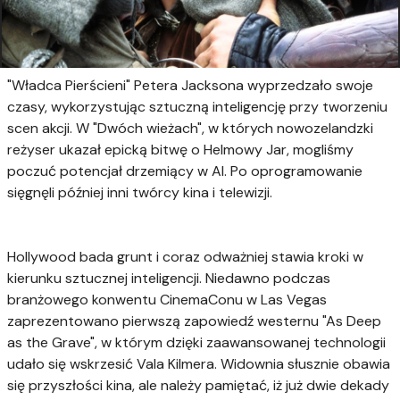
"Władca Pierścieni" Petera Jacksona wyprzedzało swoje
czasy, wykorzystując sztuczną inteligencję przy tworzeniu
scen akcji. W "Dwóch wieżach", w których nowozelandzki
reżyser ukazał epicką bitwę o Helmowy Jar, mogliśmy
poczuć potencjał drzemiący w AI. Po oprogramowanie
sięgnęli później inni twórcy kina i telewizji.
Hollywood bada grunt i coraz odważniej stawia kroki w
kierunku sztucznej inteligencji. Niedawno podczas
branżowego konwentu CinemaConu w Las Vegas
zaprezentowano pierwszą zapowiedź westernu "As Deep
as the Grave", w którym dzięki zaawansowanej technologii
udało się wskrzesić Vala Kilmera. Widownia słusznie obawia
się przyszłości kina, ale należy pamiętać, iż już dwie dekady