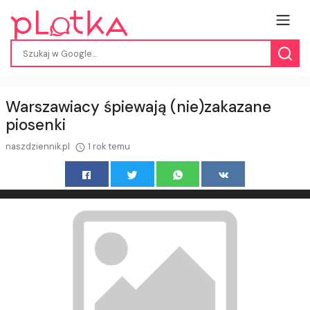
Warszawiacy śpiewają (nie)zakazane
piosenki
naszdziennik.pl
1 rok temu