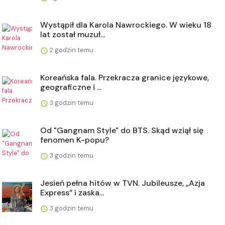
Wystąpił dla Karola Nawrockiego. W wieku 18
lat został muzuł...
2 godzin temu
Koreańska fala. Przekracza granice językowe,
geograficzne i ...
3 godzin temu
Od "Gangnam Style" do BTS. Skąd wziął się
fenomen K-popu?
3 godzin temu
Jesień pełna hitów w TVN. Jubileusze, „Azja
Express” i zaska...
3 godzin temu