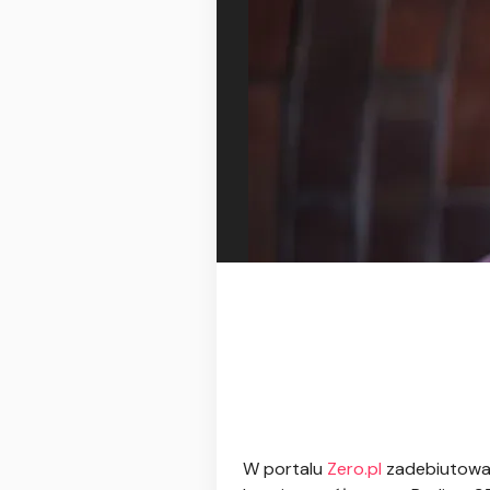
W portalu
Zero.pl
zadebiutował 