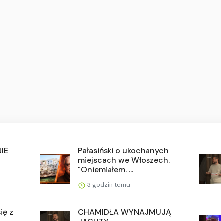
IE
Pałasiński o ukochanych
miejscach we Włoszech.
"Oniemiałem. ...
3 godzin temu
ię z
CHAMIDŁA WYNAJMUJĄ