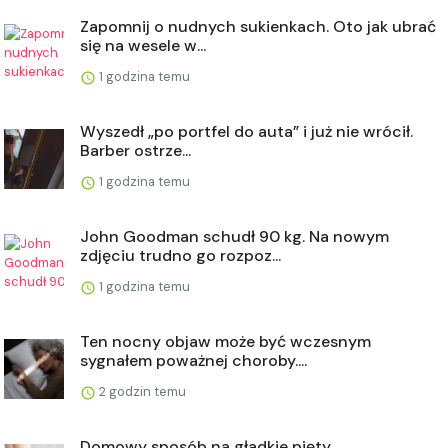
Zapomnij o nudnych sukienkach. Oto jak ubrać
się na wesele w...
1 godzina temu
Wyszedł „po portfel do auta” i już nie wrócił.
Barber ostrze...
1 godzina temu
John Goodman schudł 90 kg. Na nowym
zdjęciu trudno go rozpoz...
1 godzina temu
Ten nocny objaw może być wczesnym
sygnałem poważnej choroby....
2 godzin temu
Domowy sposób na gładkie pięty.