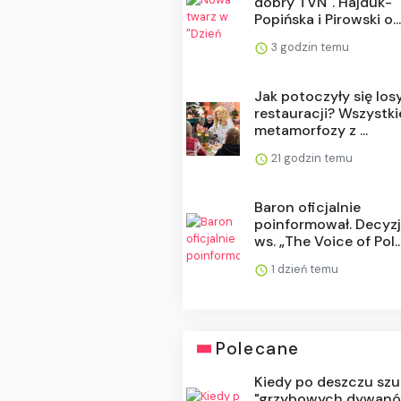
dobry TVN". Hajduk-
Popińska i Pirowski o..
3 godzin temu
Jak potoczyły się los
restauracji? Wszystki
metamorfozy z ...
21 godzin temu
Baron oficjalnie
poinformował. Decyz
ws. „The Voice of Pol..
1 dzień temu
Polecane
Kiedy po deszczu sz
"grzybowych dywan