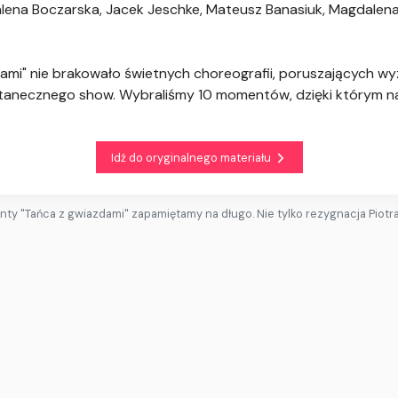
gdalena Boczarska, Jacek Jeschke, Mateusz Banasiuk, Magdalen
ami" nie brakowało świetnych choreografii, poruszających wyz
ii tanecznego show. Wybraliśmy 10 momentów, dzięki którym 
Idź do oryginalnego materiału
ty "Tańca z gwiazdami" zapamiętamy na długo. Nie tylko rezygnacja Piotr