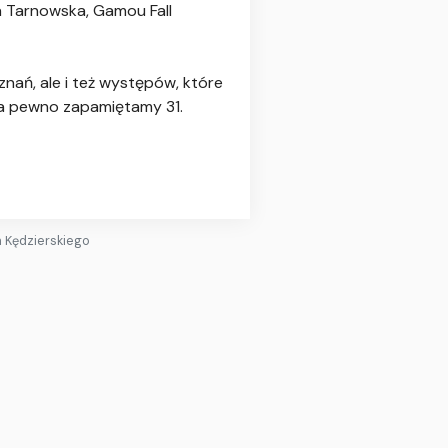
a Tarnowska, Gamou Fall
nań, ale i też występów, które
na pewno zapamiętamy 31.
a Kędzierskiego