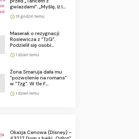
przed „Tańcem z
gwiazdami”. „Myślę, iż l...
19 godzin temu
Maserak o rezygnacji
Rosiewicza z "TzG".
Podzielił się osobi...
1 dzień temu
Żona Smaruja dała mu
"pozwolenie na romans"
w "Tzg". W tle F...
1 dzień temu
Okazja Cenowa (Disney) –
43217 Dom z bajki „Odlot”