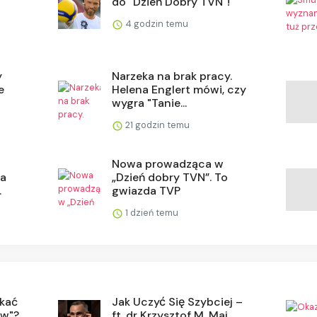
do "Dzień Dobry TVN"!
.
4 godzin temu
y
Narzeka na brak pracy.
e
Helena Englert mówi, czy
wygra "Tanie...
21 godzin temu
Nowa prowadząca w
ja
„Dzień dobry TVN”. To
.
gwiazda TVP
1 dzień temu
ukać
Jak Uczyć Się Szybciej –
ów"?
ft. dr Krzysztof M. Maj