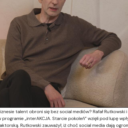
esie talent obroni się bez social mediów? Rafał Rutkowski 
programie „interAKCJA. Starcie pokoleń” wzięli pod lupę w
ktorską. Rutkowski zauważył, iż choć social media dają ogro