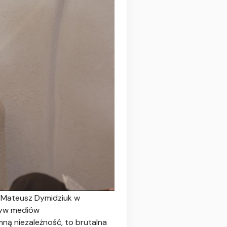
i Mateusz Dymidziuk w
pływ mediów
mną niezależność, to brutalna