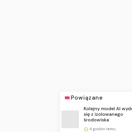
Powiązane
Kolejny model AI wyd
się z izolowanego
środowiska
4 godzin temu