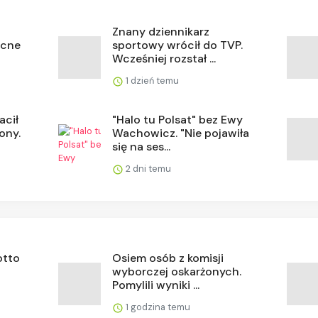
Znany dziennikarz
ocne
sportowy wrócił do TVP.
Wcześniej rozstał ...
1 dzień temu
acił
"Halo tu Polsat" bez Ewy
ony.
Wachowicz. "Nie pojawiła
się na ses...
2 dni temu
otto
Osiem osób z komisji
wyborczej oskarżonych.
Pomylili wyniki ...
1 godzina temu