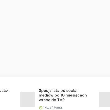
ostał
Specjalista od social
mediów po 10 miesiącach
wraca do TVP
1 dzień temu