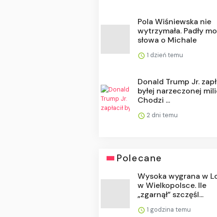
Pola Wiśniewska nie
wytrzymała. Padły m
słowa o Michale
1 dzień temu
Donald Trump Jr. zapł
byłej narzeczonej mili
Chodzi ...
2 dni temu
Polecane
Wysoka wygrana w L
w Wielkopolsce. Ile
„zgarnął” szczęśl...
1 godzina temu