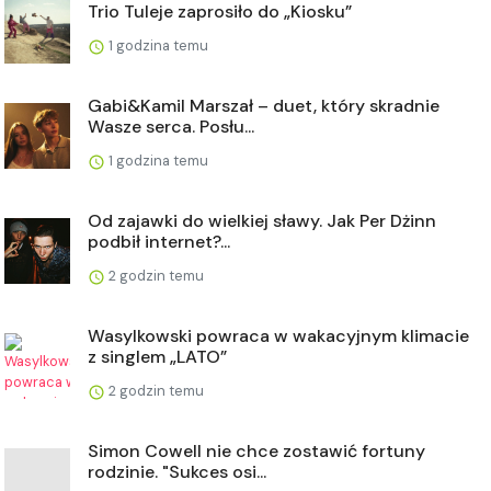
Trio Tuleje zaprosiło do „Kiosku”
1 godzina temu
Gabi&Kamil Marszał – duet, który skradnie
Wasze serca. Posłu...
1 godzina temu
Od zajawki do wielkiej sławy. Jak Per Dżinn
podbił internet?...
2 godzin temu
Wasylkowski powraca w wakacyjnym klimacie
z singlem „LATO”
2 godzin temu
Simon Cowell nie chce zostawić fortuny
rodzinie. "Sukces osi...