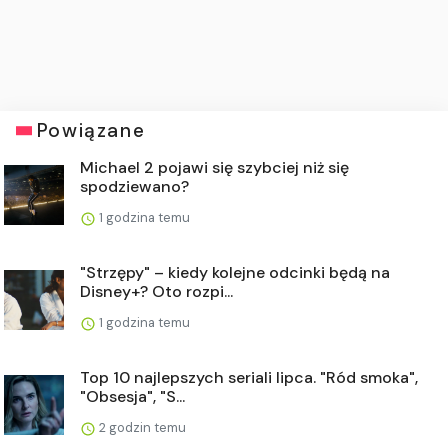
Powiązane
Michael 2 pojawi się szybciej niż się
spodziewano?
1 godzina temu
"Strzępy" – kiedy kolejne odcinki będą na
Disney+? Oto rozpi...
1 godzina temu
Top 10 najlepszych seriali lipca. "Ród smoka",
"Obsesja", "S...
2 godzin temu