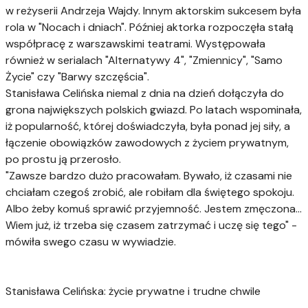
w reżyserii Andrzeja Wajdy. Innym aktorskim sukcesem była
rola w "Nocach i dniach". Później aktorka rozpoczęła stałą
współpracę z warszawskimi teatrami. Występowała
również w serialach "Alternatywy 4", "Zmiennicy", "Samo
Życie" czy "Barwy szczęścia".
Stanisława Celińska niemal z dnia na dzień dołączyła do
grona największych polskich gwiazd. Po latach wspominała,
iż popularność, której doświadczyła, była ponad jej siły, a
łączenie obowiązków zawodowych z życiem prywatnym,
po prostu ją przerosło.
"Zawsze bardzo dużo pracowałam. Bywało, iż czasami nie
chciałam czegoś zrobić, ale robiłam dla świętego spokoju.
Albo żeby komuś sprawić przyjemność. Jestem zmęczona...
Wiem już, iż trzeba się czasem zatrzymać i uczę się tego" -
mówiła swego czasu w wywiadzie.
Stanisława Celińska: życie prywatne i trudne chwile