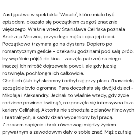
Zastępstwo w spektaklu "Wesele", które miało być
epizodem, okazało się początkiem czegoś znacznie
większego. Właśnie wtedy Stanisława Celińska poznała
Andrzeja Mrowca, przyszłego męża i ojca jej dzieci.
Początkowo trzymała go na dystans. Dopiero po
romantycznym geście - czekaniu godzinami pod salą prób,
by wspólnie pójść do kina - zaczęła patrzeć na niego
inaczej. Ich miłość dojrzewała powoli, ale gdy już się
rozwinęła, pochłonęła ich całkowicie.
Choć ich ślub był skromny i odbył się przy placu Zbawiciela,
szczęście było ogromne. Para doczekała się dwójki dzieci -
Mikołaja i Aleksandry. Jednak to właśnie wtedy, gdy życie
rodzinne powinno kwitnąć, rozpoczęła się intensywna faza
kariery Celińskiej. Aktorka nie schodziła z planów filmowych
i teatralnych, a każdy dzień wypełniony był pracą.
Z czasem napięcie i brak równowagi między życiem
prywatnym a zawodowym dały o sobie znać. Mąż czuł się