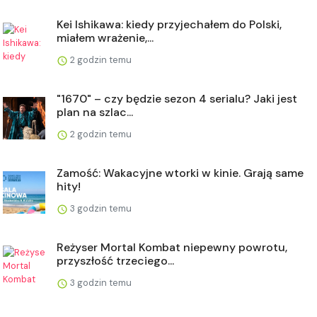
Kei Ishikawa: kiedy przyjechałem do Polski,
miałem wrażenie,...
2 godzin temu
"1670" – czy będzie sezon 4 serialu? Jaki jest
plan na szlac...
2 godzin temu
Zamość: Wakacyjne wtorki w kinie. Grają same
hity!
3 godzin temu
Reżyser Mortal Kombat niepewny powrotu,
przyszłość trzeciego...
3 godzin temu