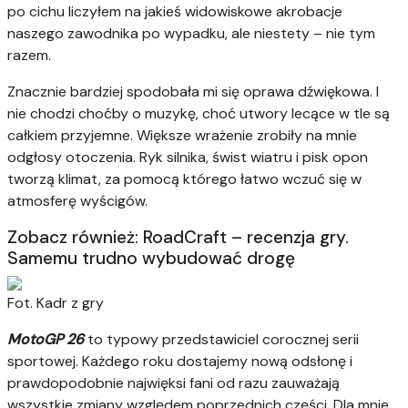
po cichu liczyłem na jakieś widowiskowe akrobacje
naszego zawodnika po wypadku, ale niestety – nie tym
razem.
Znacznie bardziej spodobała mi się oprawa dźwiękowa. I
nie chodzi choćby o muzykę, choć utwory lecące w tle są
całkiem przyjemne. Większe wrażenie zrobiły na mnie
odgłosy otoczenia. Ryk silnika, świst wiatru i pisk opon
tworzą klimat, za pomocą którego łatwo wczuć się w
atmosferę wyścigów.
Zobacz również: RoadCraft – recenzja gry.
Samemu trudno wybudować drogę
Fot. Kadr z gry
MotoGP 26
to typowy przedstawiciel corocznej serii
sportowej. Każdego roku dostajemy nową odsłonę i
prawdopodobnie najwięksi fani od razu zauważają
wszystkie zmiany względem poprzednich części. Dla mnie