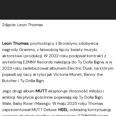
Zdjęcie: Leon Thomas
Leon Thomas
, pochodzący z Brooklynu zdobywca
nagrody Grammy, z łatwością łączy światy muzyki,
aktorstwa i produkcji. W 2022 roku podpisał kontrakt z
wytwórnią EZMNY Records należącą do Ty Dolla $igna, a w
2023 roku zadebiutował albumem Electric Dusk, na którym
pojawili się tacy artyści jak Victoria Monét, Benny the
Butcher i Ty Dolla $ign.
Jego drugi album
MUTT
eksploruje złożoność miłości i
ambicji. Na płycie gościnnie pojawiają się Ty Dolla $ign,
Wale, Baby Rose i Masego. W maju 2025 roku Thomas
zaprezentował MUTT Deluxe:
HEEL
, odważną kontynuację
swojego drugiego krążka, wydaną przez EZMNY/Motown