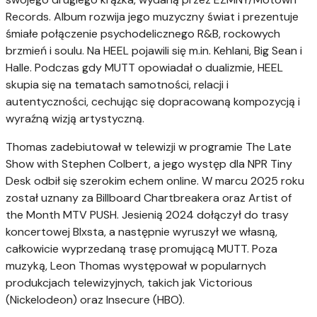
Records. Album rozwija jego muzyczny świat i prezentuje
śmiałe połączenie psychodelicznego R&B, rockowych
brzmień i soulu. Na HEEL pojawili się m.in. Kehlani, Big Sean i
Halle. Podczas gdy MUTT opowiadał o dualizmie, HEEL
skupia się na tematach samotności, relacji i
autentyczności, cechując się dopracowaną kompozycją i
wyraźną wizją artystyczną.
Thomas zadebiutował w telewizji w programie The Late
Show with Stephen Colbert, a jego występ dla NPR Tiny
Desk odbił się szerokim echem online. W marcu 2025 roku
został uznany za Billboard Chartbreakera oraz Artist of
the Month MTV PUSH. Jesienią 2024 dołączył do trasy
koncertowej Blxsta, a następnie wyruszył we własną,
całkowicie wyprzedaną trasę promującą MUTT. Poza
muzyką, Leon Thomas występował w popularnych
produkcjach telewizyjnych, takich jak Victorious
(Nickelodeon) oraz Insecure (HBO).