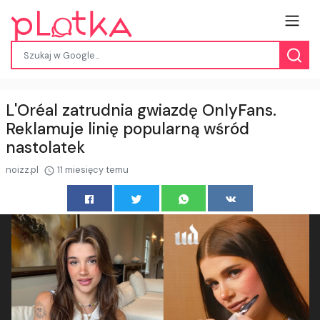
L'Oréal zatrudnia gwiazdę OnlyFans.
Reklamuje linię popularną wśród
nastolatek
noizz.pl
11 miesięcy temu