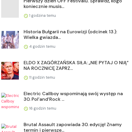
Pierwszy dzień OFF Festivalu. Sprawdź, kogo
koniecznie musis...
1 godzina temu
Historia Bułgarii na Eurowizji (odcinek 13.):
Wielka gwiazda...
4 godzin temu
ELDO X ZAGÓRZAŃSKA SIŁA: „NIE PYTAJ O NIĄ”
NA ROCZNICĘ ZAPRZ...
11 godzin temu
Electric Callboy wspominają swój występ na
30. Pol’and’Rock ...
16 godzin temu
Brutal Assault zapowiada 30. edycję! Znamy
termin i pierwsze...