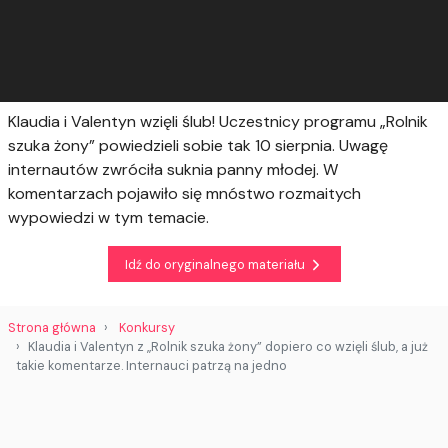
Klaudia i Valentyn wzięli ślub! Uczestnicy programu „Rolnik
szuka żony” powiedzieli sobie tak 10 sierpnia. Uwagę
internautów zwróciła suknia panny młodej. W
komentarzach pojawiło się mnóstwo rozmaitych
wypowiedzi w tym temacie.
Idź do oryginalnego materiału
Strona główna
Konkursy
Klaudia i Valentyn z „Rolnik szuka żony” dopiero co wzięli ślub, a już
takie komentarze. Internauci patrzą na jedno