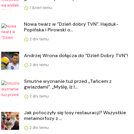
1 dzień temu
Nowa twarz w "Dzień dobry TVN". Hajduk-
Popińska i Pirowski o...
2 dni temu
Andrzej Wrona dołącza do "Dzień Dobry TVN"!
2 dni temu
Smutne wyznanie tuż przed „Tańcem z
gwiazdami”. „Myślę, iż l...
2 dni temu
Jak potoczyły się losy restauracji? Wszystkie
metamorfozy z ...
2 dni temu