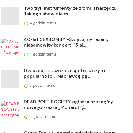
Tworzyli instrumenty ze złomu i narzędzi.
Takiego show nie m...
4 godzin temu
40-lat SEXBOMBY -Świętujmy razem,
niesamowity koncert, 15 si...
4 godzin temu
Gwiazda opuszcza zespół u szczytu
popularności. "Naprawdę pę...
5 godzin temu
DEAD POET SOCIETY ogłasza szczegóły
nowego krążka „Monarch”/...
13 godzin temu
Green Day uruchamia całodobowy kanał