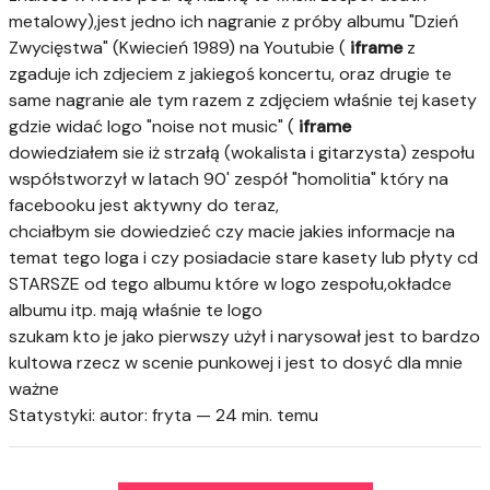
metalowy),jest jedno ich nagranie z próby albumu "Dzień
Zwycięstwa" (Kwiecień 1989) na Youtubie (
iframe
z
zgaduje ich zdjeciem z jakiegoś koncertu, oraz drugie te
same nagranie ale tym razem z zdjęciem właśnie tej kasety
gdzie widać logo "noise not music" (
iframe
dowiedziałem sie iż strzałą (wokalista i gitarzysta) zespołu
współstworzył w latach 90' zespół "homolitia" który na
facebooku jest aktywny do teraz,
chciałbym sie dowiedzieć czy macie jakies informacje na
temat tego loga i czy posiadacie stare kasety lub płyty cd
STARSZE od tego albumu które w logo zespołu,okładce
albumu itp. mają właśnie te logo
szukam kto je jako pierwszy użył i narysował jest to bardzo
kultowa rzecz w scenie punkowej i jest to dosyć dla mnie
ważne
Statystyki:
autor: fryta —
24 min. temu