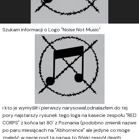
Szukam informacji o Logo "Noise Not Music"
i kto je wymyślił i pierwszy narysował,odnalazłem do tej
pory najstarszy rysunek tego loga na kasecie zespołu "RED
CORPS" z końca lat 80' z Poznania (podobno zmienili nazwe
po paru miesiącach na "Abhorrence" ale jedyne co moge
znaleść w necie pod tą nazwą to fiński zespół death