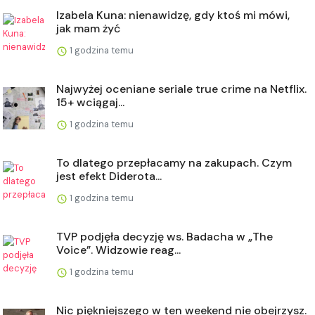
Izabela Kuna: nienawidzę, gdy ktoś mi mówi,
jak mam żyć
1 godzina temu
Najwyżej oceniane seriale true crime na Netflix.
15+ wciągaj...
1 godzina temu
To dlatego przepłacamy na zakupach. Czym
jest efekt Diderota...
1 godzina temu
TVP podjęła decyzję ws. Badacha w „The
Voice”. Widzowie reag...
1 godzina temu
Nic piękniejszego w ten weekend nie obejrzysz.