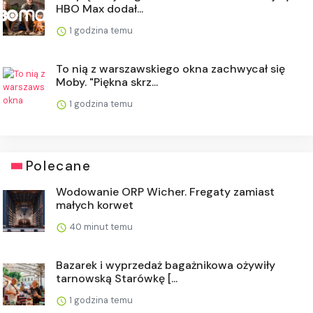
HBO Max dodał...
1 godzina temu
To nią z warszawskiego okna zachwycał się
Moby. "Piękna skrz...
1 godzina temu
Polecane
Wodowanie ORP Wicher. Fregaty zamiast
małych korwet
40 minut temu
Bazarek i wyprzedaż bagażnikowa ożywiły
tarnowską Starówkę [...
1 godzina temu