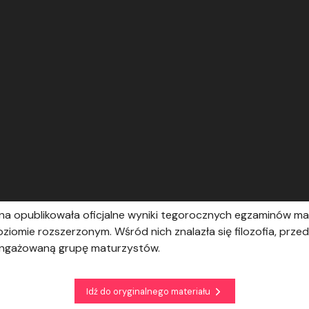
na opublikowała oficjalne wyniki tegorocznych egzaminów ma
omie rozszerzonym. Wśród nich znalazła się filozofia, prze
zaangażowaną grupę maturzystów.
Idź do oryginalnego materiału