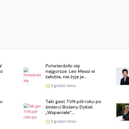
W
Potwierdziło się
go
najgorsze. Leo Messi w
żałobie, nie żyje je...
3 godzin temu
tu
Taki gest TVN pół roku po
śmierci Bożeny Dykiel.
„Wspaniałe”...
5 godzin temu