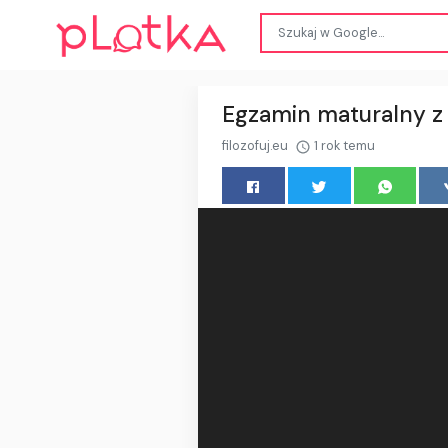
Egzamin maturalny z 
filozofuj.eu
1 rok temu