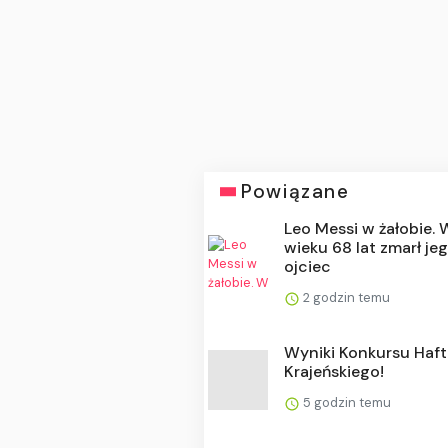
Powiązane
Leo Messi w żałobie. 
wieku 68 lat zmarł je
ojciec
2 godzin temu
Wyniki Konkursu Haf
Krajeńskiego!
5 godzin temu