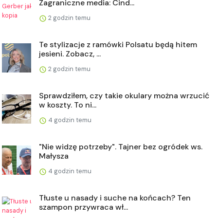
Zagraniczne media: Cind...
2 godzin temu
Te stylizacje z ramówki Polsatu będą hitem
jesieni. Zobacz, ...
2 godzin temu
Sprawdziłem, czy takie okulary można wrzucić
w koszty. To ni...
4 godzin temu
"Nie widzę potrzeby". Tajner bez ogródek ws.
Małysza
4 godzin temu
Tłuste u nasady i suche na końcach? Ten
szampon przywraca wł...