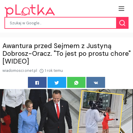
Awantura przed Sejmem z Justyną
Dobrosz-Oracz. "To jest po prostu chore"
[WIDEO]
wiadomosci.onet.pl
1 rok temu